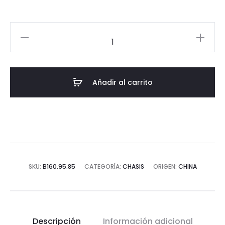
BUJE
160
X
95
Añadir al carrito
X
85
cantidad
SKU:
B160.95.85
CATEGORÍA:
CHASIS
ORIGEN:
CHINA
Descripción
Información adicional