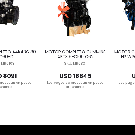
LETO A4K43G 80
MOTOR COMPLETO CUMMINS
MOTOR CO
 C60HD
4BT3.9-C100 C62
HP WP
: MR0103
SKU: MR0301
 8091
USD 16845
procesan en pesos
Los pagos se procesan en pesos
Los pago
entinos.
argentinos.