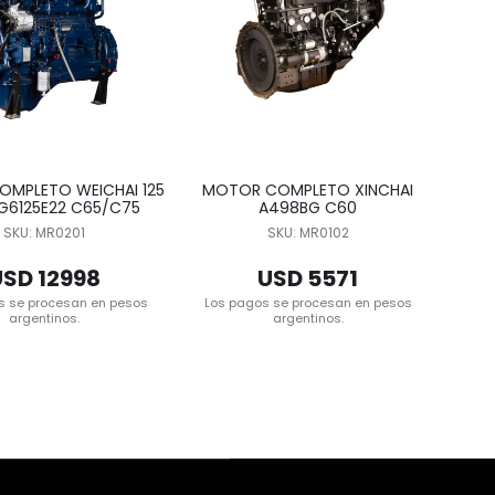
MPLETO WEICHAI 125
MOTOR COMPLETO XINCHAI
G6125E22 C65/C75
A498BG C60
SKU: MR0201
SKU: MR0102
USD 12998
USD 5571
s se procesan en pesos
Los pagos se procesan en pesos
argentinos.
argentinos.