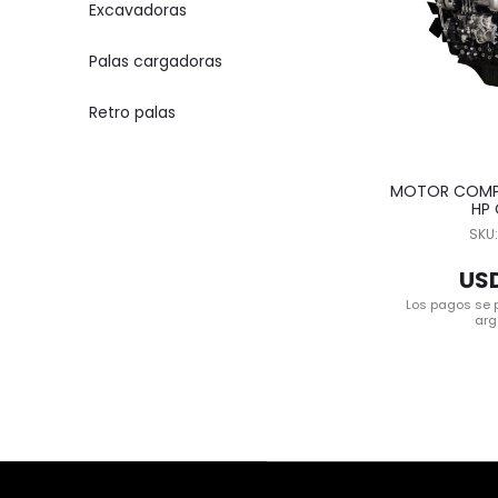
Excavadoras
Palas cargadoras
Retro palas
MOTOR COMP
HP
SKU
USD
Los pagos se 
arg