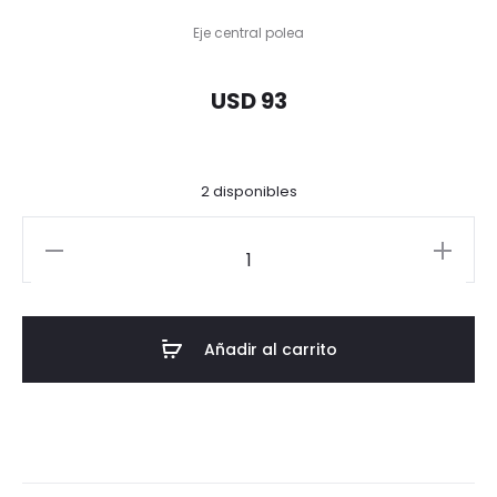
Eje central polea
USD 93
2 disponibles
EJE
DE
POLEA
DE
Añadir al carrito
ORUGA
DE
DESPLAZAMIENTO
GEMA
GE10