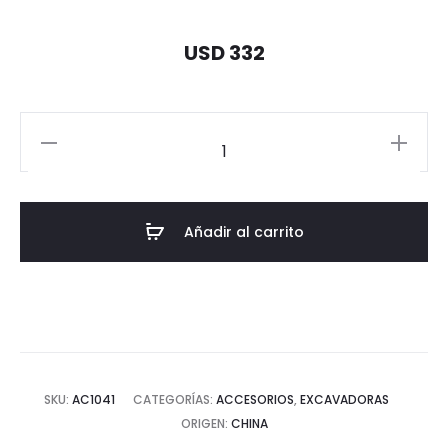
USD 332
ACCESORIO
CUCHARA
300
MM
Añadir al carrito
GE10/GE12
cantidad
SKU:
AC1041
CATEGORÍAS:
ACCESORIOS
,
EXCAVADORAS
ORIGEN:
CHINA